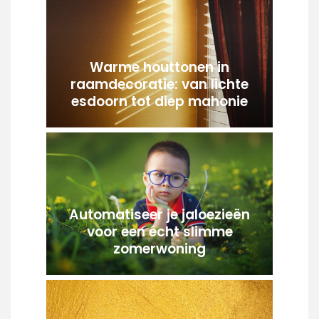
Warme houttonen in
raamdecoratie: van lichte
esdoorn tot diep mahonie
Automatiseer je jaloezieën
voor een écht slimme
zomerwoning