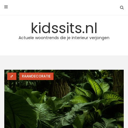
Skip
to
content
kidssits.nl
Actuele woontrends die je interieur verjongen
RAAMDECORATIE