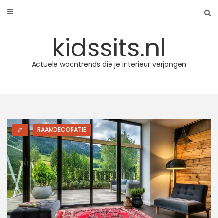
Skip
to
content
kidssits.nl
Actuele woontrends die je interieur verjongen
RAAMDECORATIE