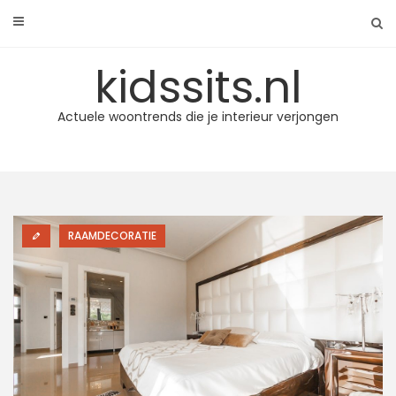
Skip
to
content
kidssits.nl
Actuele woontrends die je interieur verjongen
RAAMDECORATIE