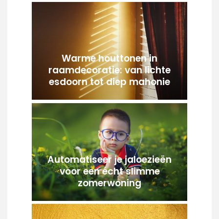
Warme houttonen in
raamdecoratie: van lichte
esdoorn tot diep mahonie
Automatiseer je jaloezieën
voor een écht slimme
zomerwoning