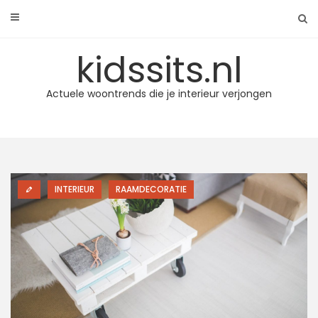
Skip
to
content
kidssits.nl
Actuele woontrends die je interieur verjongen
INTERIEUR
RAAMDECORATIE