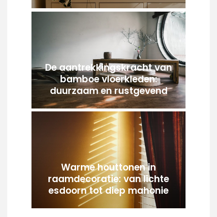
De aantrekkingskracht van
bamboe vloerkleden:
duurzaam en rustgevend
Warme houttonen in
raamdecoratie: van lichte
esdoorn tot diep mahonie