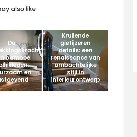
ay also like
Krullende
De
gietijzeren
ekkingskracht
details: een
an bamboe
renaissance van
oerkleden:
ambachtelijke
urzaam en
stijl in
ustgevend
interieurontwerp