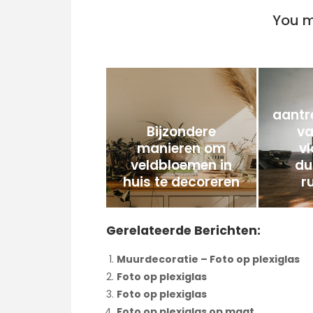
You m
aantr
Bijzondere
v
manieren om
vl
veldbloemen in
du
huis te decoreren
r
Gerelateerde Berichten:
Muurdecoratie – Foto op plexiglas
Foto op plexiglas
Foto op plexiglas
Foto op plexiglas op maat