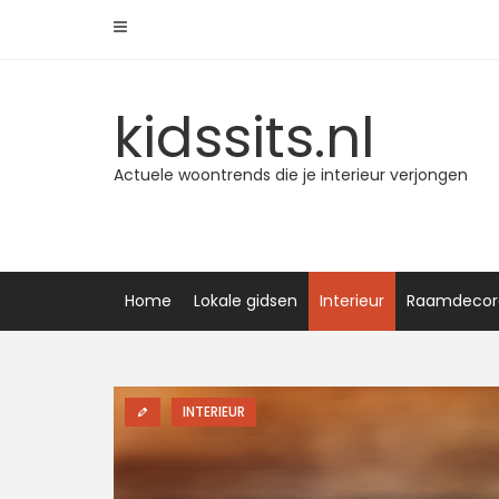
Skip
to
content
kidssits.nl
Actuele woontrends die je interieur verjongen
Home
Lokale gidsen
Interieur
Raamdecor
INTERIEUR