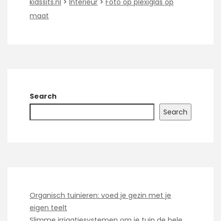
kidssits.nl
>
Interieur
>
Foto op plexiglas op
maat
Search
Search
Organisch tuinieren: voed je gezin met je
eigen teelt
Slimme irrigatiesystemen om je tuin de hele