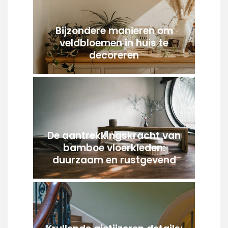
Bijzondere manieren om
veldbloemen in huis te
decoreren
De aantrekkingskracht van
bamboe vloerkleden:
duurzaam en rustgevend