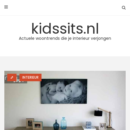
Skip
to
content
kidssits.nl
Actuele woontrends die je interieur verjongen
INTERIEUR