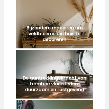
Bijzondere manieren om
veldbloemen in huis te
decoreren
De aantrekkingskracht van
bamboe vloerkleden:
duurzaam en rustgevend