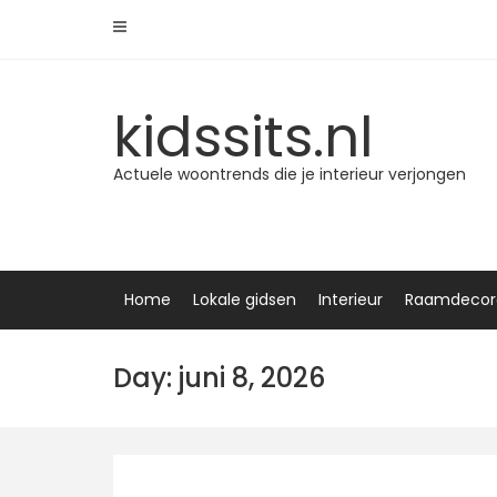
Skip
to
content
kidssits.nl
Actuele woontrends die je interieur verjongen
Home
Lokale gidsen
Interieur
Raamdecor
Day: juni 8, 2026